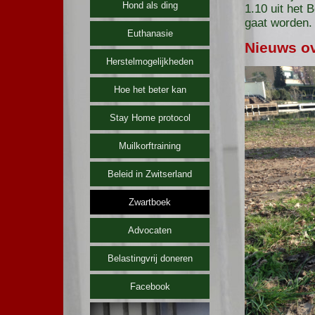
Hond als ding
1.10 uit het 
gaat worden.
Euthanasie
Nieuws ov
Herstelmogelijkheden
Hoe het beter kan
Stay Home protocol
Muilkorftraining
Beleid in Zwitserland
Zwartboek
Advocaten
Belastingvrij doneren
Facebook