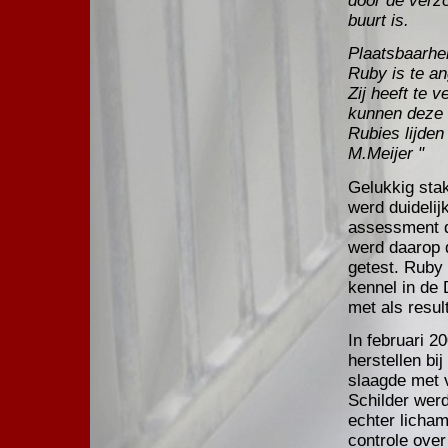
door de verzo
buurt is.
Plaatsbaarhe
Ruby is te an
Zij heeft te 
kunnen deze 
Rubies lijde
M.Meijer "
Gelukkig stak
werd duidelij
assessment da
werd daarop d
getest. Ruby
kennel in de 
met als resul
In februari 
herstellen bi
slaagde met v
Schilder wer
echter licham
controle ove