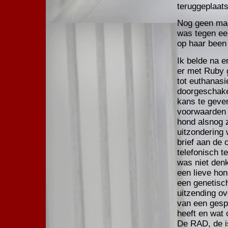
teruggeplaats
Nog geen maa
was tegen ee
op haar been
Ik belde na e
er met Ruby g
tot euthanasi
doorgeschake
kans te geven
voorwaarden w
hond alsnog z
uitzondering 
brief aan de 
telefonisch t
was niet denk
een lieve hon
een genetisch
uitzending o
van een gesp
heeft en wat 
De RAD, de is