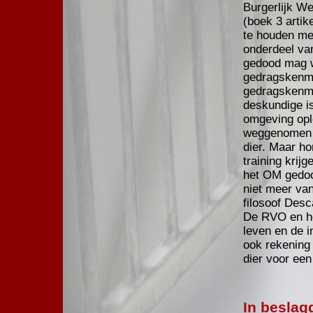
Burgerlijk W
(boek 3 arti
te houden met
onderdeel van
gedood mag w
gedragskenmer
gedragskenmer
deskundige is
omgeving opl
weggenomen d
dier. Maar ho
training krij
het OM gedoo
niet meer van
filosoof Desc
De RVO en he
leven en de i
ook rekening
dier voor ee
In beslag