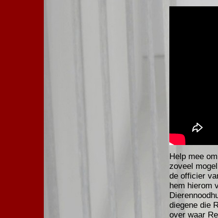
Help mee om D
zoveel mogel
de officier v
hem hierom v
Dierennoodhu
diegene die R
over waar Rex