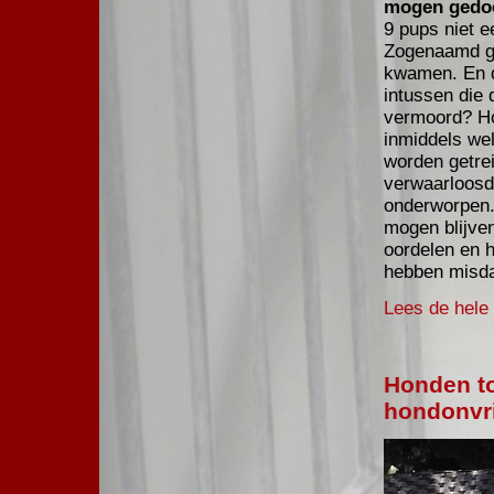
mogen gedo
9 pups niet 
Zogenaamd ge
kwamen. En da
intussen die 
vermoord? Ho
inmiddels wel
worden getrei
verwaarloosd
onderworpen. 
mogen blijve
oordelen en h
hebben misd
Lees de hele b
Honden to
hondonvri