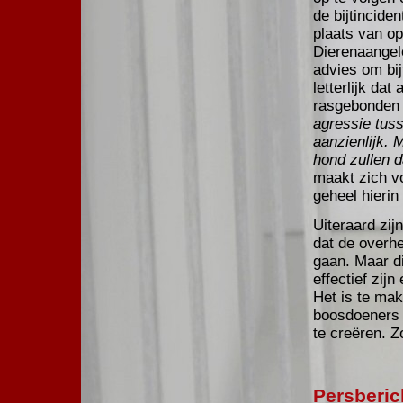
de bijtincide
plaats van o
Dierenaangel
advies om bij
letterlijk da
rasgebonden 
agressie tuss
aanzienlijk. M
hond zullen d
maakt zich vo
geheel hierin
Uiteraard zij
dat de overhe
gaan. Maar d
effectief zij
Het is te ma
boosdoeners a
te creëren. Z
Persberic