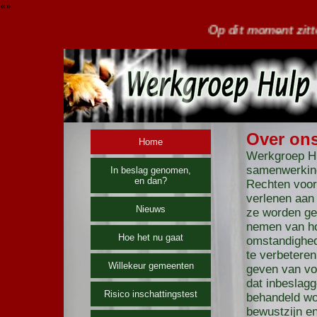
«»
Op dit moment zitten tientallen hond
Over on
Home
Werkgroep H
samenwerkin
In beslag genomen,
en dan?
Rechten voor 
verlenen aan
Nieuws
ze worden ge
nemen van ho
Hoe het nu gaat
omstandighed
te verbeteren
Willekeur gemeenten
geven van voo
dat inbeslag
Risico inschattingstest
behandeld wo
bewustzijn en