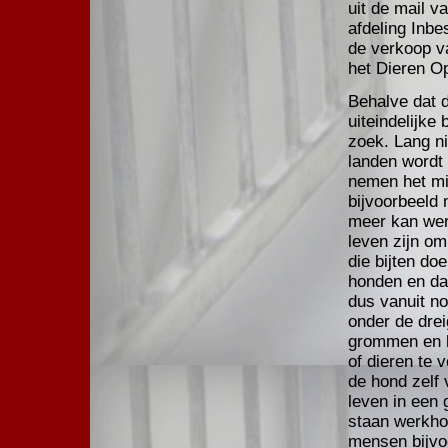
uit de mail v
afdeling Inbe
de verkoop v
het Dieren O
Behalve dat d
uiteindelijk
zoek. Lang ni
landen wordt
nemen het mi
bijvoorbeeld 
meer kan wer
leven zijn om
die bijten do
honden en daa
dus vanuit n
onder de drei
grommen en bl
of dieren te 
de hond zelf 
leven in een
staan werkho
mensen bijvo