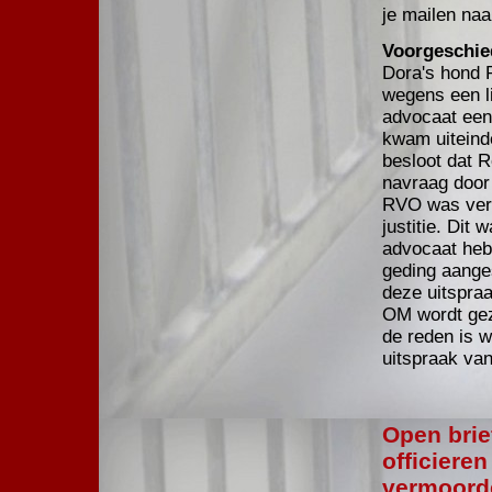
je mailen na
Voorgeschie
Dora's hond 
wegens een li
advocaat een 
kwam uiteinde
besloot dat R
navraag door
RVO was verv
justitie. Dit
advocaat heb
geding aanges
deze uitspraa
OM wordt gez
de reden is 
uitspraak van 
Open brie
officiere
vermoord