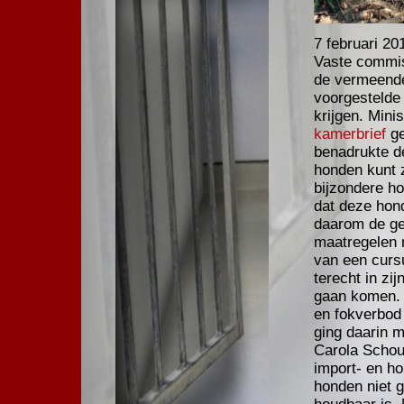
7 februari 20
Vaste commis
de vermeende
voorgestelde 
krijgen. Mini
kamerbrief
ge
benadrukte de
honden kunt z
bijzondere ho
dat deze hon
daarom de ge
maatregelen 
van een curs
terecht in zi
gaan komen. 
en fokverbod
ging daarin 
Carola Schout
import- en h
honden niet g