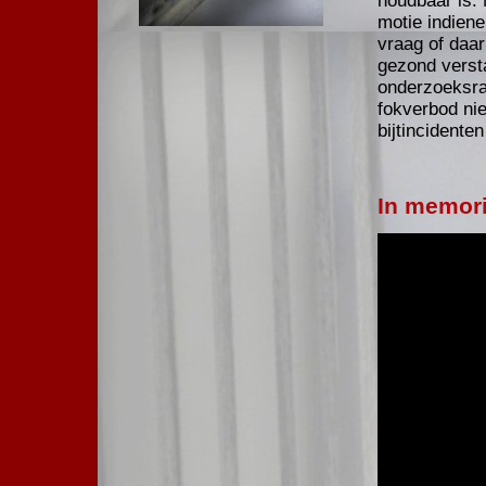
houdbaar is.
motie indiene
vraag of daar
gezond versta
onderzoeksrap
fokverbod nie
bijtincidente
In memor