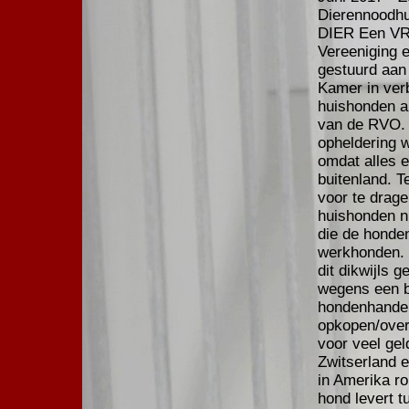
Dierennoodh
DIER Een VRI
Vereeniging e
gestuurd aan
Kamer in ver
huishonden a
van de RVO. 
opheldering 
omdat alles e
buitenland. T
voor te drag
huishonden ni
die de honden
werkhonden. 
dit dikwijls 
wegens een bi
hondenhandel
opkopen/over
voor veel ge
Zwitserland e
in Amerika ro
hond levert t