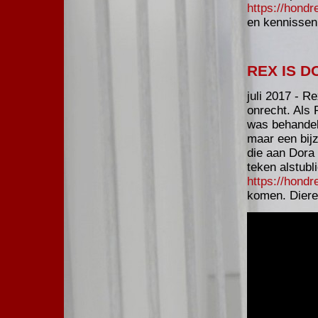
https://hondr
en kennissen 
REX IS D
juli 2017 - R
onrecht. Als
was behandel
maar een bij
die aan Dora 
teken alstubl
https://hondr
komen. Diere