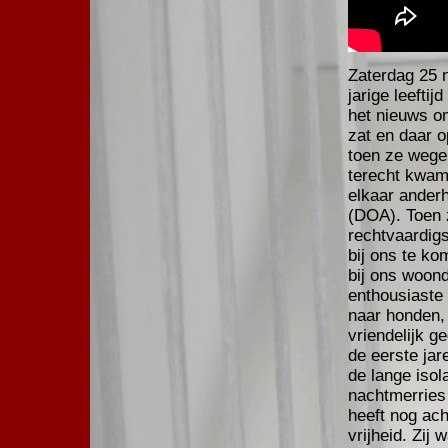
Zaterdag 25 n
jarige leefti
het nieuws om
zat en daar 
toen ze wege
terecht kwam.
elkaar anderh
(DOA). Toen z
rechtvaardigs
bij ons te k
bij ons woond
enthousiaste 
naar honden,
vriendelijk 
de eerste jar
de lange isola
nachtmerries
heeft nog ach
vrijheid. Zij