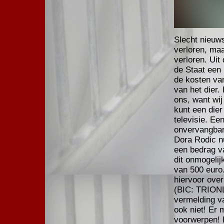
Slecht nieuws
verloren, maa
verloren. Uit
de Staat een 
de kosten van
van het dier.
ons, want wij
kunt een dier
televisie. Ee
onvervangbar
Dora Rodic n
een bedrag v
dit onmogelij
van 500 euro.
hiervoor ove
(BIC: TRIONL
vermelding v
ook niet! Er 
voorwerpen! H