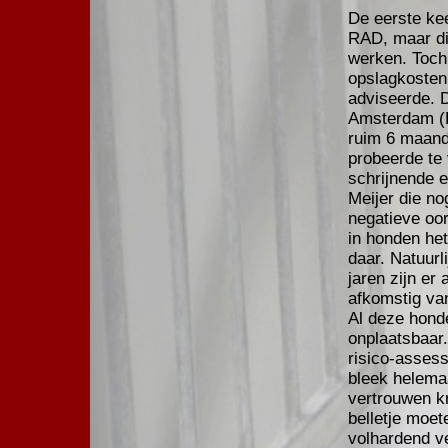
De eerste ke
RAD, maar die
werken. Toch 
opslagkosten
adviseerde. 
Amsterdam (D
ruim 6 maand
probeerde te 
schrijnende e
Meijer die no
negatieve oo
in honden he
daar. Natuurl
jaren zijn er
afkomstig va
Al deze honde
onplaatsbaar
risico-asses
bleek helemaa
vertrouwen k
belletje moete
volhardend v