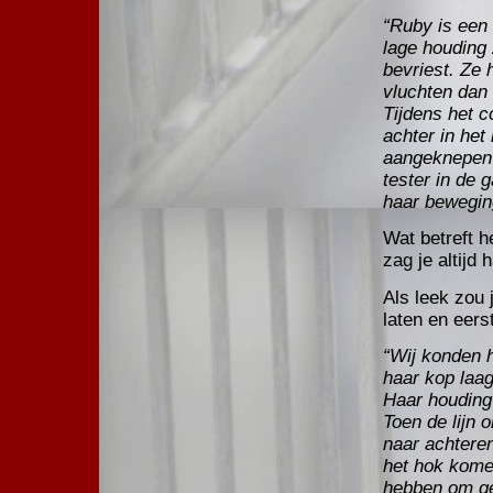
“Ruby is een 
lage houding
bevriest. Ze
vluchten dan 
Tijdens het c
achter in het
aangeknepen s
tester in de g
haar bewegin
Wat betreft 
zag je altijd 
Als leek zou 
laten en eers
“Wij konden h
haar kop laa
Haar houding
Toen de lijn 
naar achteren
het hok kome
hebben om ge