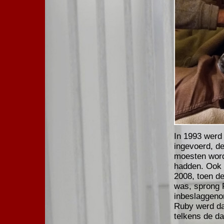
In 1993 werd
ingevoerd, de 
moesten wor
hadden. Ook d
2008, toen d
was, sprong 
inbeslaggenom
Ruby werd da
telkens de da