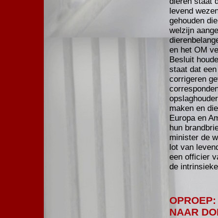
dieren staat 
levend wezen
gehouden dien
welzijn aang
dierenbelang
en het OM ver
Besluit houde
staat dat ee
corrigeren ge
corresponden
opslaghouder
maken en die 
Europa en Am
hun brandbri
minister de 
lot van leven
een officier 
de intrinsiek
OPROEP:
NAAR DO