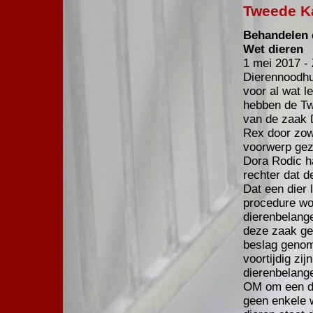
Tweede K
Behandelen 
Wet dieren
1 mei 2017 -
Dierennoodh
voor al wat l
hebben de T
van de zaak 
Rex door zow
voorwerp gez
Dora Rodic h
rechter dat d
Dat een dier 
procedure wo
dierenbelange
deze zaak ge
beslag genom
voortijdig zi
dierenbelange
OM om een di
geen enkele w