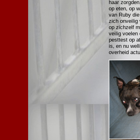
haar zorgden
op eten, op 
van Ruby die 
zich onveilig
op zichzelf m
veilig voele
pesttest op a
is, en nu wel
overheid actu