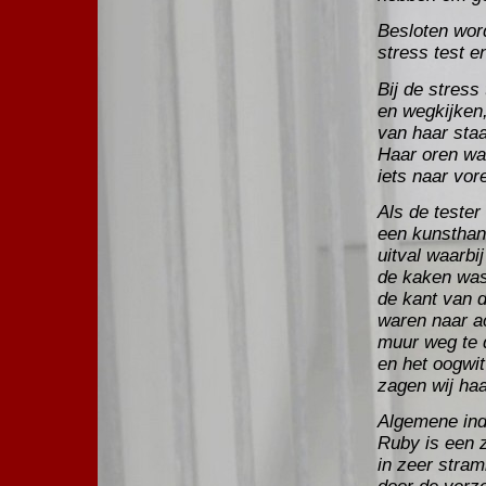
Besloten word
stress test e
Bij de stress
en wegkijken,
van haar staa
Haar oren war
iets naar vor
Als de tester
een kunsthand
uitval waarbi
de kaken was
de kant van 
waren naar ac
muur weg te 
en het oogwit
zagen wij haa
Algemene indr
Ruby is een z
in zeer stram