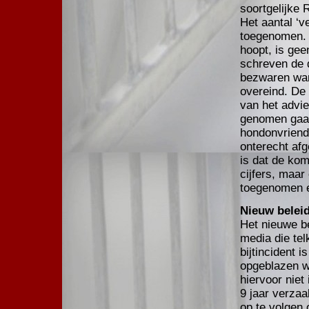
soortgelijke 
Het aantal ‘v
toegenomen. V
hoopt, is gee
schreven de 
bezwaren war
overeind. De 
van het advi
genomen gaat
hondonvriend
onterecht af
is dat de kom
cijfers, maar 
toegenomen e
Nieuw beleid
Het nieuwe be
media die te
bijtincident i
opgeblazen w
hiervoor niet
9 jaar verza
op te volgen o