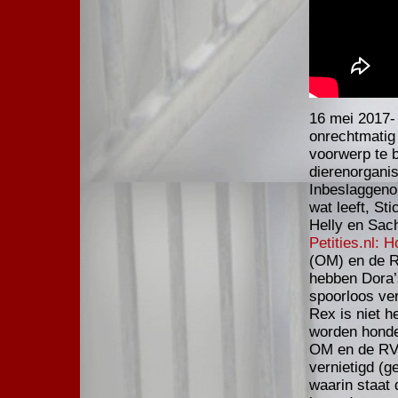
16 mei 2017- 
onrechtmatig
voorwerp te b
dierenorgani
Inbeslaggen
wat leeft, St
Helly en Sac
Petities.nl: 
(OM) en de R
hebben Dora’
spoorloos ver
Rex is niet h
worden honde
OM en de RVO
vernietigd (ge
waarin staat 