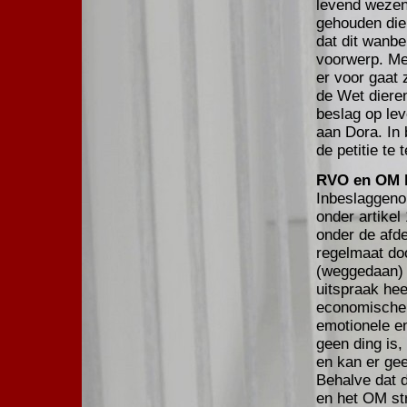
levend wezen
gehouden dien
dat dit wanbe
voorwerp. Met
er voor gaat
de Wet dieren
beslag op le
aan Dora. In
de petitie te 
RVO en OM h
Inbeslaggeno
onder artikel
onder de afd
regelmaat do
(weggedaan) 
uitspraak hee
economische 
emotionele e
geen ding is
en kan er ge
Behalve dat 
en het OM str